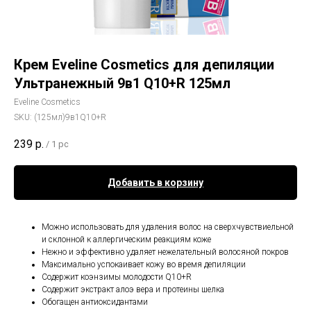
Крем Eveline Cosmetics для депиляции
Ультранежный 9в1 Q10+R 125мл
Eveline Cosmetics
SKU:
(125мл)9в1Q10+R
239
р.
/
1 pc
Добавить в корзину
Можно использовать для удаления волос на сверхчувствиельной
и склонной к аллергическим реакциям коже
Нежно и эффективно удаляет нежелательный волосяной покров
Максимально успокаивает кожу во время депиляции
Содержит коэнзимы молодости Q10+R
Содержит экстракт алоэ вера и протеины шелка
Обогащен антиоксидантами