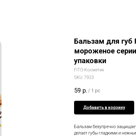
Бальзам для губ
мороженое серии 
упаковки
FITO-Косметик
SKU:
7923
59
р.
/
1 pc
Добавить в корзину
Бальзам безупречно защищает,
делает губы гладкими и нежны