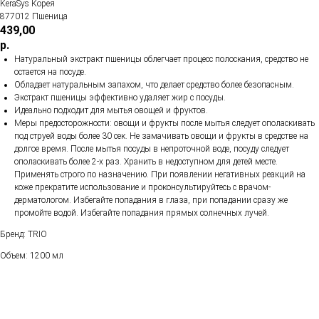
KeraSys Корея
877012 Пшеница
439,00
р.
Натуральный экстракт пшеницы облегчает процесс полоскания, средство не
остается на посуде.
Обладает натуральным запахом, что делает средство более безопасным.
Экстракт пшеницы эффективно удаляет жир с посуды.
Идеально подходит для мытья овощей и фруктов.
Меры предосторожности: овощи и фрукты после мытья следует ополаскивать
под струей воды более 30 сек. Не замачивать овощи и фрукты в средстве на
долгое время. После мытья посуды в непроточной воде, посуду следует
ополаскивать более 2-х раз. Хранить в недоступном для детей месте.
Применять строго по назначению. При появлении негативных реакций на
коже прекратите использование и проконсультируйтесь с врачом-
дерматологом. Избегайте попадания в глаза, при попадании сразу же
промойте водой. Избегайте попадания прямых солнечных лучей.
Бренд: TRIO
Объем: 1200 мл