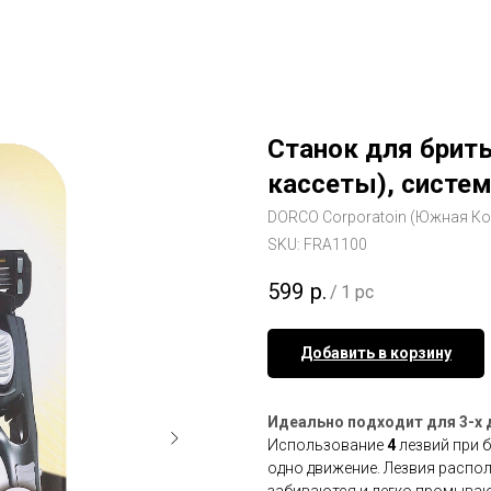
Станок для брить
кассеты), систем
DORCO Corporatoin (Южная Ко
SKU:
FRA1100
599
р.
/
1 pc
Добавить в корзину
Идеально подходит для 3-х
Использование
4
лезвий при 
одно движение. Лезвия распо