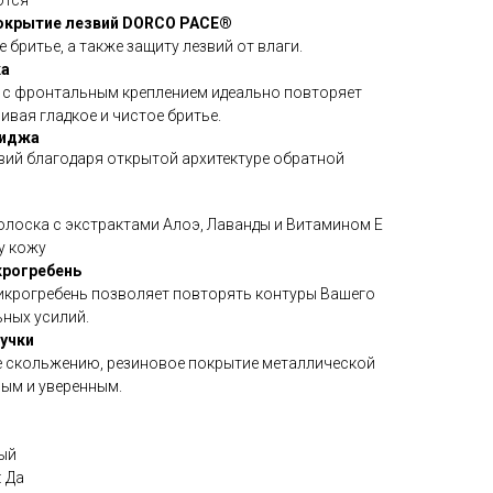
ются
окрытие лезвий DORCO PACE®
 бритье, а также защиту лезвий от влаги.
ка
с фронтальным креплением идеально повторяет
ивая гладкое и чистое бритье.
риджа
вий благодаря открытой архитектуре обратной
лоска с экстрактами Алоэ, Лаванды и Витамином Е
у кожу
крогребень
икрогребень позволяет повторять контуры Вашего
ьных усилий.
учки
е скольжению, резиновое покрытие металлической
ным и уверенным.
ый
 Да