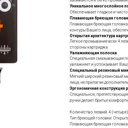
забиваются и легко промыва
Уникальное многослойное п
Обеспечивает гладкое и чистое
Плавающая бреющая голов
Плавающая бреющая головка 
контуры Вашего лица, обеспеч
Открытая архитектура карт
Легкое промывание всех 4 лез
стороны картриджа.
Увлажняющая полоска
Специальная смазывающая по
увлажняет и успокаивает Ваш
Специальный резиновый ми
Мягкий широкий резиновый м
лица, не прилагая дополнител
Эргономичная конструкция р
Специальное, препятствующе
ручки делает бритье комфорт
Количество лезвий: 4 (четыре)
Тип бреющей головки: Открыт
Плавающая бреющая головка: