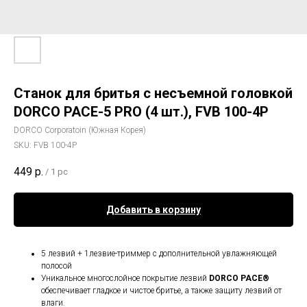
Станок для бритья с несъемной головкой
DORCO PACE-5 PRO (4 шт.), FVB 100-4P
DORCO Corporatoin (Южная Корея)
SKU:
FVB 100-4P
449
р.
/
1 pc
Добавить в корзину
5 лезвий + 1лезвие-триммер с дополнительной увлажняющей
полосой
Уникальное многослойное покрытие лезвий
DORCO PACE®
обеспечивает гладкое и чистое бритье, а также защиту лезвий от
влаги.