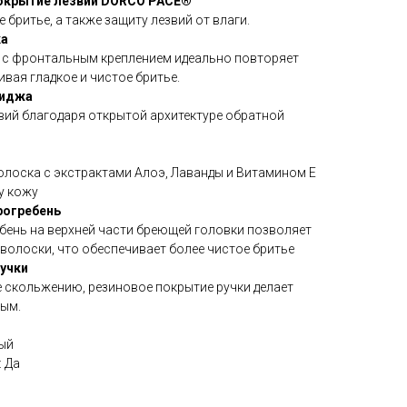
окрытие лезвий DORCO PACE®
 бритье, а также защиту лезвий от влаги.
ка
с фронтальным креплением идеально повторяет
ивая гладкое и чистое бритье.
риджа
вий благодаря открытой архитектуре обратной
лоска с экстрактами Алоэ, Лаванды и Витамином Е
у кожу
рогребень
ень на верхней части бреющей головки позволяет
волоски, что обеспечивает более чистое бритье
учки
 скольжению, резиновое покрытие ручки делает
ным.
ый
 Да