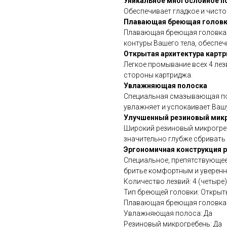
Уникальное многослойное п
Обеспечивает гладкое и чистое
Плавающая бреющая голов
Плавающая бреющая головка 
контуры Вашего тела, обеспеч
Открытая архитектура карт
Легкое промывание всех 4 лез
стороны картриджа.
Увлажняющая полоска
Специальная смазывающая по
увлажняет и успокаивает Ваш
Улучшенный резиновый мик
Широкий резиновый микрогреб
значительно глубже сбривать 
Эргономичная конструкция р
Специальное, препятствующее
бритье комфортным и уверен
Количество лезвий: 4 (четыре)
Тип бреющей головки: Открыт
Плавающая бреющая головка:
Увлажняющая полоса: Да
Резиновый микрогребень: Да