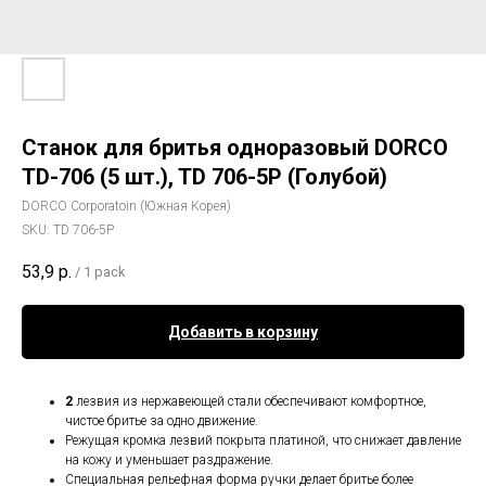
Станок для бритья одноразовый DORCO
TD-706 (5 шт.), TD 706-5P (Голубой)
DORCO Corporatoin (Южная Корея)
SKU:
TD 706-5P
53,9
р.
/
1 pack
Добавить в корзину
2
лезвия из нержавеющей стали обеспечивают комфортное,
чистое бритье за одно движение.
Режущая кромка лезвий покрыта платиной, что снижает давление
на кожу и уменьшает раздражение.
Специальная рельефная форма ручки делает бритье более