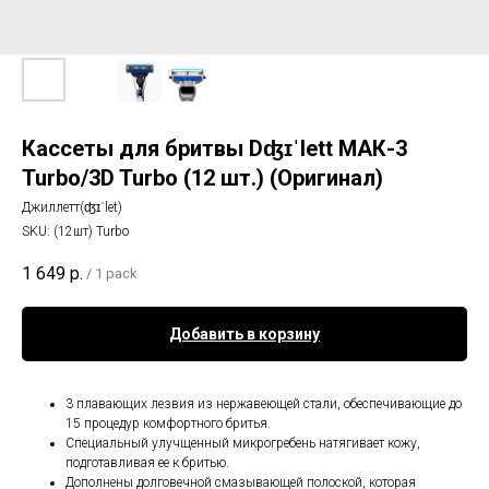
Кассеты для бритвы Dʤɪˈlett МАК-3
Turbo/3D Turbo (12 шт.) (Оригинал)
Джиллетт(ʤɪˈlet)
SKU:
(12шт) Turbo
1 649
р.
/
1 pack
Добавить в корзину
3 плавающих лезвия из нержавеющей стали, обеспечивающие до
15 процедур комфортного бритья.
Специальный улучщенный микрогребень натягивает кожу,
подготавливая ее к бритью.
Дополнены долговечной смазывающей полоской, которая