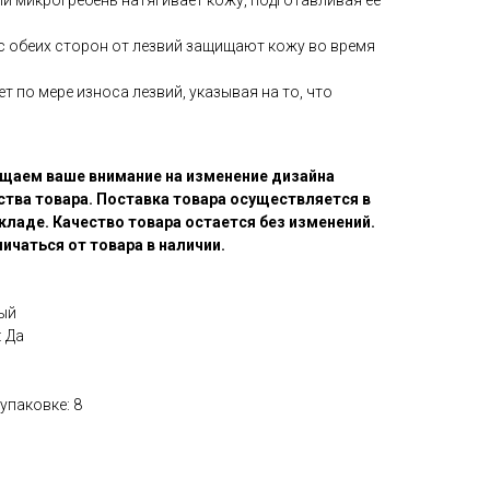
 микрогребень натягивает кожу, подготавливая ее
 обеих сторон от лезвий защищают кожу во время
т по мере износа лезвий, указывая на то, что
щаем ваше внимание на изменение дизайна
ства товара. Поставка товара осуществляется в
кладе. Качество товара остается без изменений.
ичаться от товара в наличии.
ый
 Да
упаковке: 8