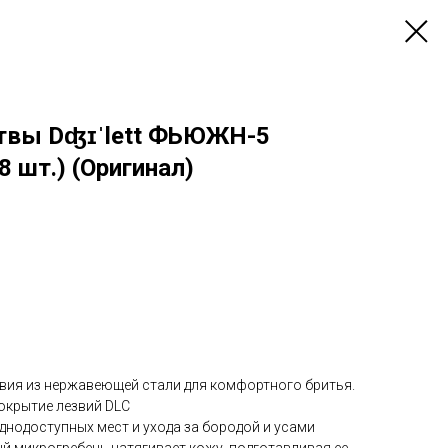
твы Dʤɪˈlett ФЬЮЖН-5
8 шт.) (Оригинал)
вия из нержавеющей стали для комфортного бритья.
окрытие лезвий DLC
днодоступных мест и ухода за бородой и усами