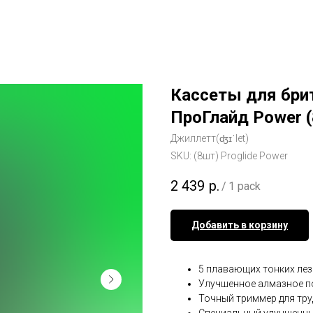
Кассеты для бри
ПроГлайд Power (
Джиллетт(ʤɪˈlet)
SKU:
(8шт) Proglide Power
2 439
р.
/
1 pack
Добавить в корзину
5 плавающих тонких лез
Улучшенное алмазное п
Точный триммер для тру