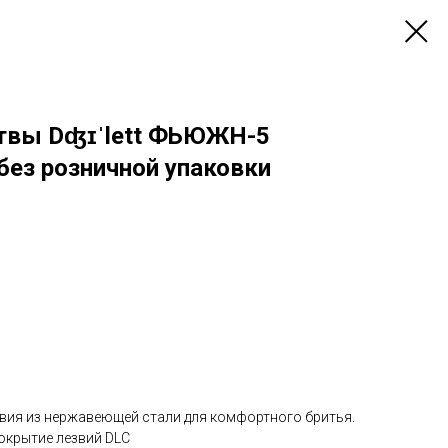
твы Dʤɪˈlett ФЬЮЖН-5
 без розничной упаковки
вия из нержавеющей стали для комфортного бритья.
окрытие лезвий DLC