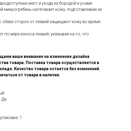
днодоступных мест и ухода за бородой и усами
 микрогребень натягивает кожу, подготавливая ее
 обеих сторон от лезвий защищают кожу во время
т по мере износа лезвий, указывая на то, что
щаем ваше внимание на изменение дизайна
ства товара. Поставка товара осуществляется в
кладе. Качество товара остается без изменений.
ичаться от товара в наличии.
ый
 Да
упаковке: 1