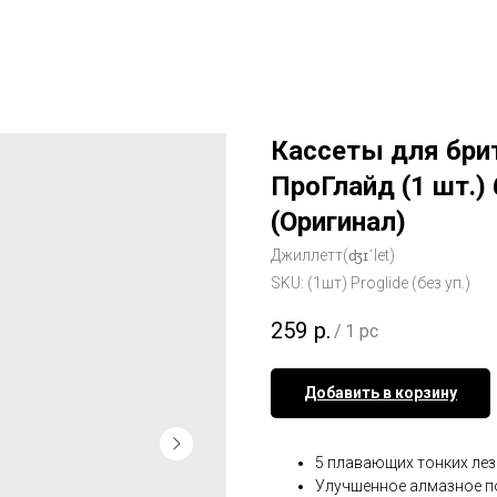
Кассеты для бри
ПроГлайд (1 шт.)
(Оригинал)
Джиллетт(ʤɪˈlet)
SKU:
(1шт) Proglide (без уп.)
259
р.
/
1 pc
Добавить в корзину
5 плавающих тонких лез
Улучшенное алмазное п