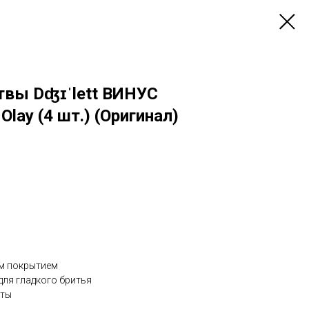
твы Dʤɪˈlett ВИНУС
Olay (4 шт.) (Оригинал)
ым покрытием
ля гладкого бритья
еты