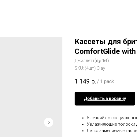
Кассеты для бри
ComfortGlide with 
Джиллетт(ʤɪˈlet)
SKU:
(4шт) Olay
1 149
р.
/
1 pack
Добавить в корзину
5 лезвий со специальн
Увлажняющие полоски д
Легко заменяемые касс