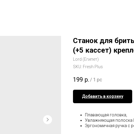
Станок для брить
(+5 кассет) креп
Lord (Египет)
SKU:
Fresh Plus
199
р.
/
1 pc
Добавить в корзину
Плавающая головка,
Увлажняющая полоска Lub
Эргономичная ручка с 