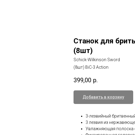
Станок для брить
(8шт)
Schick-Wilkinson Sword
(8шт) BiC-3 Action
399,00
р.
Добавить в корзину
3-лезвийный бритвенный
3 лезвия из нержавеющ
Увлажняющая полоска с