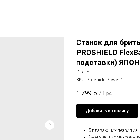
Станок для брит
PROSHIELD FlexBa
подставки) ЯПОН
Gillette
SKU:
ProShield Power 4up
1 799
р.
/
1 pc
Добавить в корзину
5 плавающих лезвия из
Смягчающие микроимпул