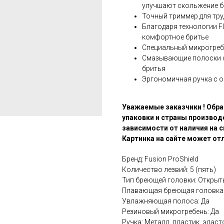
улучшают скольжение 
Точный триммер для тру
Благодаря технологии Fl
комфортное бритье
Специальный микрогребе
Смазывающие полоски с
бритья
Эргономичная ручка с 
Уважаемые заказчики ! Обра
упаковки и страны производ
зависимости от наличия на с
Картинка на сайте может отл
Бренд: Fusion ProShield
Количество лезвий: 5 (пять)
Тип бреющей головки: Открыт
Плавающая бреющая головка:
Увлажняющая полоса: Да
Резиновый микрогребень: Да
Ручка: Металл, пластик, элас