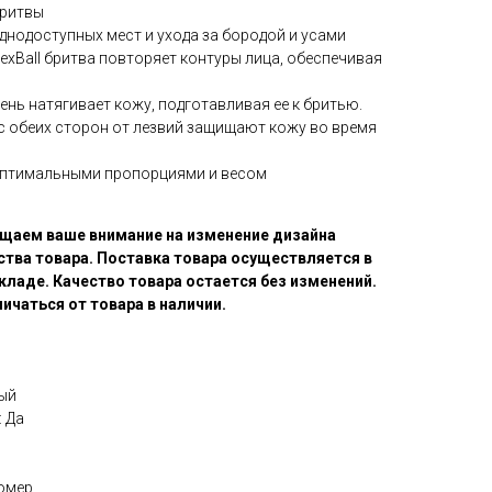
бритвы
днодоступных мест и ухода за бородой и усами
exBall бритва повторяет контуры лица, обеспечивая
нь натягивает кожу, подготавливая ее к бритью.
 обеих сторон от лезвий защищают кожу во время
оптимальными пропорциями и весом
щаем ваше внимание на изменение дизайна
ства товара. Поставка товара осуществляется в
кладе. Качество товара остается без изменений.
ичаться от товара в наличии.
ый
 Да
томер