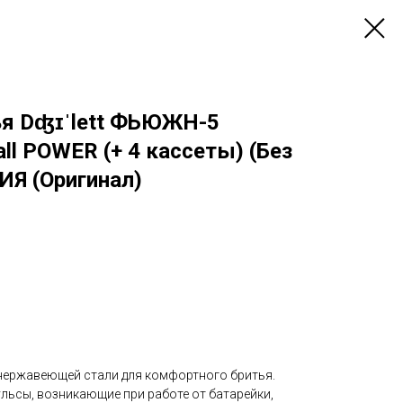
ья Dʤɪˈlett ФЬЮЖН-5
ll POWER (+ 4 кассеты) (Без
ИЯ (Оригинал)
 нержавеющей стали для комфортного бритья.
ьсы, возникающие при работе от батарейки,