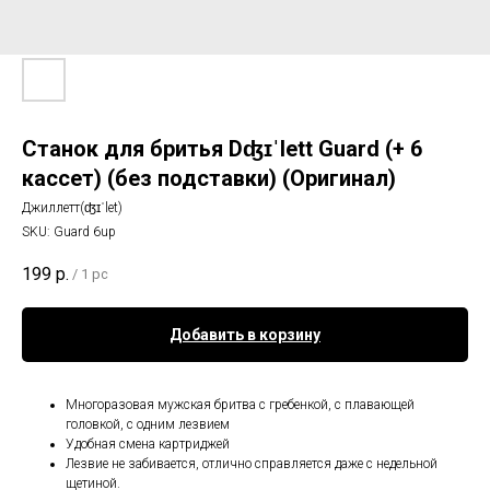
Станок для бритья Dʤɪˈlett Guard (+ 6
кассет) (без подставки) (Оригинал)
Джиллетт(ʤɪˈlet)
SKU:
Guard 6up
199
р.
/
1 pc
Добавить в корзину
Многоразовая мужская бритва с гребенкой, с плавающей
головкой, с одним лезвием
Удобная смена картриджей
Лезвие не забивается, отлично справляется даже с недельной
щетиной.