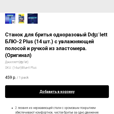
Станок для бритья одноразовый Dʤɪˈlett
БЛЮ-2 Plus (14 шт.) с увлажняющей
полосой и ручкой из эластомера.
(Оригинал)
Джиллетт(ʤɪˈlet)
SKU:
(14шт)Blue-II Plus
459
р.
/
1 pack
Добавить в корзину
2 лезвия из нержавеющей стали с хромовым покрытием
обеспечивают комфортное, чистое бритье за одно движение.