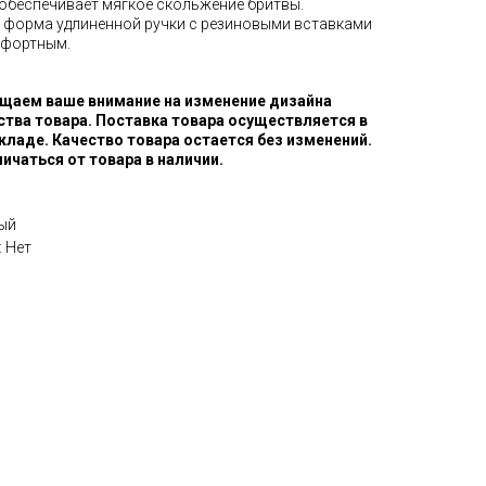
беспечивает мягкое скольжение бритвы.
 форма удлиненной ручки с резиновыми вставками
мфортным.
щаем ваше внимание на изменение дизайна
ства товара. Поставка товара осуществляется в
кладе. Качество товара остается без изменений.
ичаться от товара в наличии.
ый
 Нет