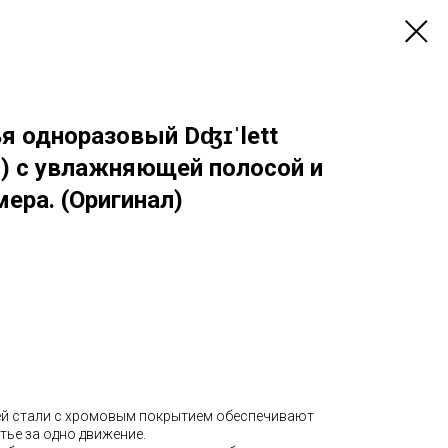
я одноразовый Dʤɪˈlett
.) с увлажняющей полосой и
мера. (Оригинал)
ей стали с хромовым покрытием обеспечивают
тье за одно движение.