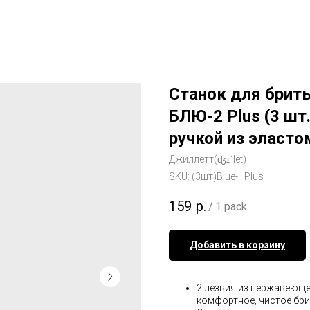
Станок для брить
БЛЮ-2 Plus (3 шт
ручкой из эласто
Джиллетт(ʤɪˈlet)
SKU:
(3шт)Blue-II Plus
159
р.
/
1 pack
Добавить в корзину
2 лезвия из нержавеющ
комфортное, чистое бри