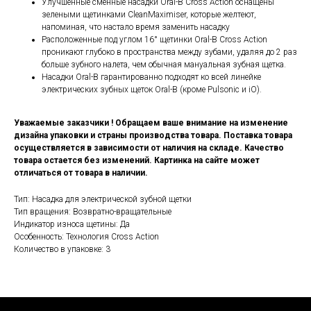
Улучшенные сменные насадки Oral-B Cross Action оснащены
зелеными щетинками CleanMaximiser, которые желтеют,
напоминая, что настало время заменить насадку
Расположенные под углом 16° щетинки Oral-B Cross Action
проникают глубоко в пространства между зубами, удаляя до 2 раз
больше зубного налета, чем обычная мануальная зубная щетка.
Насадки Oral-B гарантированно подходят ко всей линейке
электрических зубных щеток Oral-B (кроме Pulsonic и iO).
Уважаемые заказчики ! Обращаем ваше внимание на изменение
дизайна упаковки и страны производства товара. Поставка товара
осуществляется в зависимости от наличия на складе. Качество
товара остается без изменений. Картинка на сайте может
отличаться от товара в наличии.
Тип: Насадка для электрической зубной щетки
Тип вращения: Возвратно-вращательные
Индикатор износа щетины: Да
Особенность: Технология Cross Action
Количество в упаковке: 3