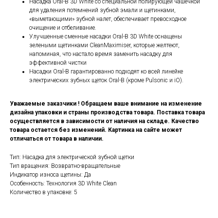
Насадка Oral-B 3D White со специальной полирующей чашечкой
для удаления потемнений зубной эмали и щетинками,
«выметающими» зубной налет, обеспечивает превосходное
очищение и отбеливание.
Улучшенные сменные насадки Oral-B 3D White оснащены
зелеными щетинками CleanMaximiser, которые желтеют,
напоминая, что настало время заменить насадку для
эффективной чистки
Насадки Oral-B гарантированно подходят ко всей линейке
электрических зубных щеток Oral-B (кроме Pulsonic и iO).
Уважаемые заказчики ! Обращаем ваше внимание на изменение
дизайна упаковки и страны производства товара. Поставка товара
осуществляется в зависимости от наличия на складе. Качество
товара остается без изменений. Картинка на сайте может
отличаться от товара в наличии.
Тип: Насадка для электрической зубной щетки
Тип вращения: Возвратно-вращательные
Индикатор износа щетины: Да
Особенность: Технология 3D White Clean
Количество в упаковке: 5