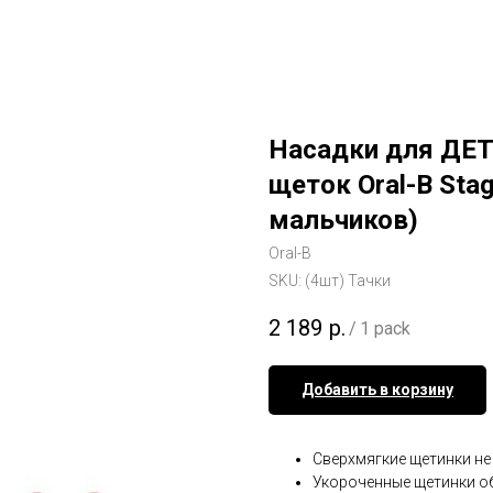
Насадки для ДЕТ
щеток Oral-B Stag
мальчиков)
Oral-B
SKU:
(4шт) Тачки
2 189
р.
/
1 pack
Добавить в корзину
Сверхмягкие щетинки не
Укороченные щетинки об