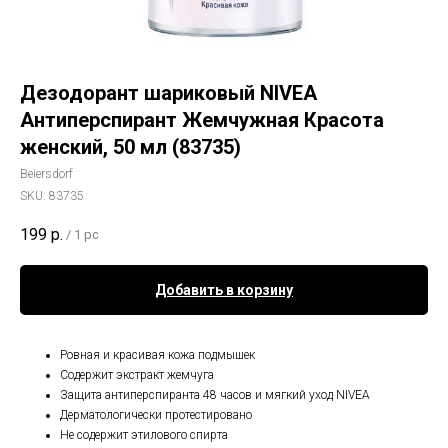
Дезодорант шариковый NIVEA
Антиперспирант Жемчужная Красота
женский, 50 мл (83735)
Beiersdorf
SKU:
83735
199
р.
/
1 pc
Добавить в корзину
Ровная и красивая кожа подмышек
Содержит экстракт жемчуга
Защита антиперспиранта 48 часов и мягкий уход NIVEA
Дерматологически протестировано
Не содержит этилового спирта