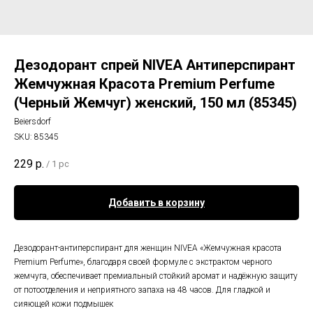
Дезодорант спрей NIVEA Антиперспирант
Жемчужная Красота Premium Perfume
(Черный Жемчуг) женский, 150 мл (85345)
Beiersdorf
SKU:
85345
229
р.
/
1 pc
Добавить в корзину
Дезодорант-антиперспирант для женщин NIVEA «Жемчужная красота
Premium Perfume», благодаря своей формуле с экстрактом черного
жемчуга, обеспечивает премиальный стойкий аромат и надёжную защиту
от потоотделения и неприятного запаха на 48 часов. Для гладкой и
сияющей кожи подмышек