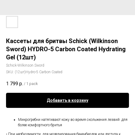
Кассеты для бритвы Schick (Wilkinson
Sword) HYDRO-5 Carbon Coated Hydrating
Gel (12шт)
Schick-Wilkinson Sword
SKU:
(12шт)Hydro-5 Carbon Coated
1 799
р.
/
1 pack
Добавить в корзину
Микрогребни натягивают кожу во время скольжения лезвий для
более комфортного бритья
• При необходимости, для моделирования бакенбардов или доступа к