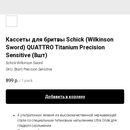
Кассеты для бритвы Schick (Wilkinson
Sword) QUATTRO Titanium Precision
Sensitive (8шт)
Schick-Wilkinson Sword
SKU:
(8шт) Precision Sensitive
899
р.
/
1 pack
Добавить в корзину
4 ультратонких лезвия из высококачественной нержавеющей
стали со специальным титановым напылением Ultra Glide для
гладкого скольжения.