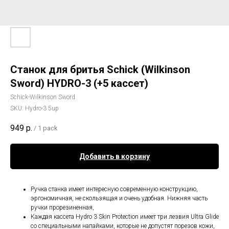
Станок для бритья Schick (Wilkinson
Sword) HYDRO-3 (+5 кассет)
Schick-Wilkinson Sword
SKU:
Hydro-3 5up
949
р.
/
1 pack
Добавить в корзину
Ручка станка имеет интересную современную конструкцию,
эргономичная, не скользящая и очень удобная. Нижняя часть
ручки прорезиненная,
Каждая кассета Hydro 3 Skin Protection имеет три лезвия Ultra Glide
со специальными напайками, которые не допустят порезов кожи,