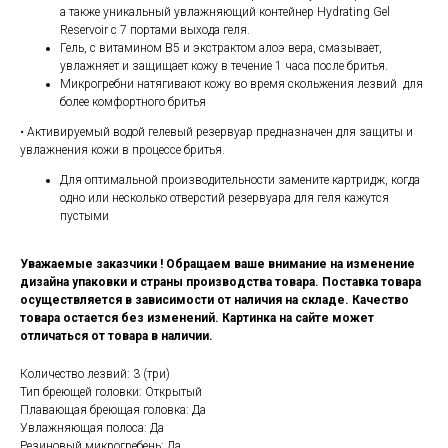
а также уникальный увлажняющий контейнер Hydrating Gel
Reservoir с 7 портами выхода геля.
Гель, с витамином В5 и экстрактом алоэ вера, смазывает,
увлажняет и защищает кожу в течение 1 часа после бритья.
Микрогребни натягивают кожу во время скольжения лезвий для
более комфортного бритья
• Активируемый водой гелевый резервуар предназначен для защиты и
увлажнения кожи в процессе бритья.
Для оптимальной производительности замените картридж, когда
одно или несколько отверстий резервуара для геля кажутся
пустыми
Уважаемые заказчики ! Обращаем ваше внимание на изменение
дизайна упаковки и страны производства товара. Поставка товара
осуществляется в зависимости от наличия на складе. Качество
товара остается без изменений. Картинка на сайте может
отличаться от товара в наличии.
Количество лезвий: 3 (три)
Тип бреющей головки: Открытый
Плавающая бреющая головка: Да
Увлажняющая полоса: Да
Резиновый микрогребень: Да