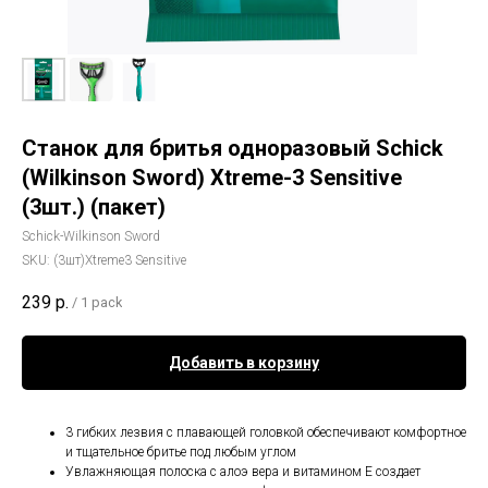
Станок для бритья одноразовый Schick
(Wilkinson Sword) Xtreme-3 Sensitive
(3шт.) (пакет)
Schick-Wilkinson Sword
SKU:
(3шт)Xtreme3 Sensitive
239
р.
/
1 pack
Добавить в корзину
3 гибких лезвия с плавающей головкой обеспечивают комфортное
и тщательное бритье под любым углом
Увлажняющая полоска с алоэ вера и витамином Е создает