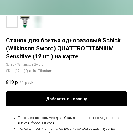
Станок для бритья одноразовый Schick
(Wilkinson Sword) QUATTRO TITANIUM
Sensitive (12шт.) на карте
Schick-Wilkinson Sword
SKU:
(12шт)Quattro Titanium
819
р.
/
1 pack
Добавить в корзину
Пятое лезвие триммер для обрамления и точного моделирования
висков, бороды и усов.
Полоска, пропитанная алоэ вера и жожоба создает чувство