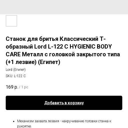
Станок для бритья Классический Т-
образный Lord L-122 C HYGIENIC BODY
CARE Металл c головкой закрытого типа
(+1 лезвие) (Египет)
Lord (Египет)
SKU:
L-122 C
169
р.
/
1 pc
Добавить в корзину
Механизм захвата лезвия - накручивание головки станка к
рукоятке.