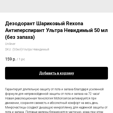
Дезодорант Шариковый Rexona
Антиперспирант Ультра Невидимый 50 мл
(без запаха)
Unilever
SKU:
(50мл)Ультра Невидимый
159
р.
/
1 pc
Добавить в корзину
Гарантирует длительную защиту от пота и запаха благодаря усиленной
формуле для непревзойденной защиты от пота и запаха на 72 часа!
Новая революционная технология Motionsense активируется при
движении, сохраняя свежесть и абсолютный комфорт на весь день.
Микрочастицы создают дышащую микропленку для надежной защиты от
пота и запаха. Потовые железы блокируются частично, кожа при этом