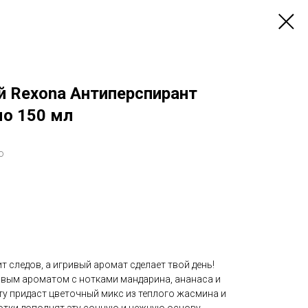
й Rexona Антиперспирант
о 150 мл
о
т следов, а игривый аромат сделает твой день!
вым ароматом с нотками мандарина, ананаса и
ту придаст цветочный микс из теплого жасмина и