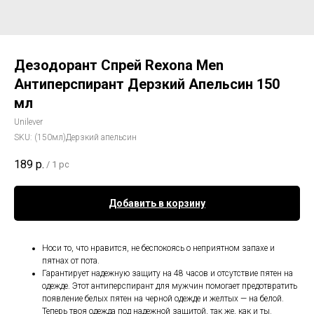
Дезодорант Спрей Rexona Men
Антиперспирант Дерзкий Апельсин 150
мл
Unilever
SKU:
(150мл)Дерзкий апельсин
189
р.
/
1 pc
Добавить в корзину
Носи то, что нравится, не беспокоясь о неприятном запахе и
пятнах от пота.
Гарантирует надежную защиту на 48 часов и отсутствие пятен на
одежде. Этот антиперспирант для мужчин помогает предотвратить
появление белых пятен на черной одежде и желтых — на белой.
Теперь твоя одежда под надежной защитой, так же, как и ты.