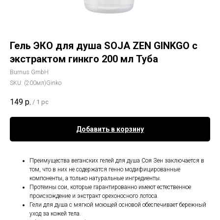
Гель ЭКО для душа SOJA ZEN GINKGO с
экстрактом гинкго 200 мл Туба
Burnus GmbH
SKU:
(200мл)Ginko
149
р.
/
1 pc
Добавить в корзину
Преимущества веганских гелей для душа Соя Зен заключается в
том, что в них не содержатся генно модифицированные
компоненты, а только натуральные ингредиенты.
Протеины сои, которые гарантированно имеют естественное
происхождение и экстракт орехоносного лотоса.
Гели для душа с мягкой моющей основой обеспечивает бережный
уход за кожей тела.