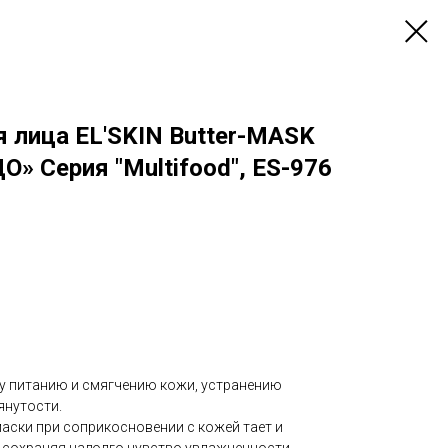
 лица EL'SKIN Butter-MASK
» Серия "Multifood", ES-976
у питанию и смягчению кожи, устранению
янутости.
аски при соприкосновении с кожей тает и