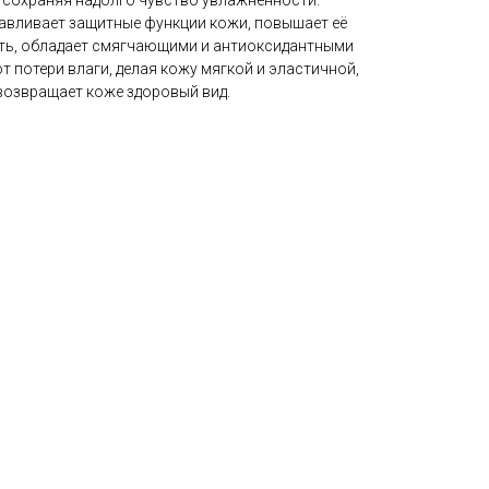
 сохраняя надолго чувство увлажненности.
авливает защитные функции кожи, повышает её
сть, обладает смягчающими и антиоксидантными
т потери влаги, делая кожу мягкой и эластичной,
возвращает коже здоровый вид.