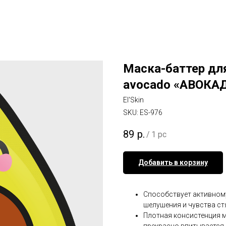
Маска-баттер для
avocado «АВОКАДО
El'Skin
SKU:
ES-976
89
р.
/
1 pc
Добавить в корзину
Способствует активном
шелушения и чувства ст
Плотная консистенция м