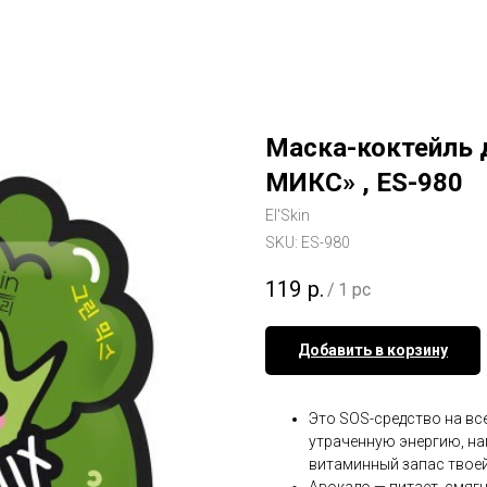
Маска-коктейль 
МИКС» , ES-980
El'Skin
SKU:
ES-980
119
р.
/
1 pc
Добавить в корзину
Это SOS-средство на вс
утраченную энергию, на
витаминный запас твое