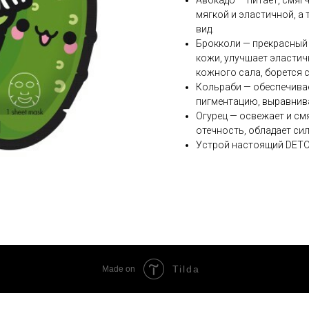
Авокадо — питает, смягч
мягкой и эластичной, а
вид.
Брокколи — прекрасный
кожи, улучшает эластич
кожного сала, борется с
Кольраби — обеспечивае
пигментацию, выравнива
Огурец — освежает и см
отечность, обладает с
Устрой настоящий DETOX
Tilda
Made on