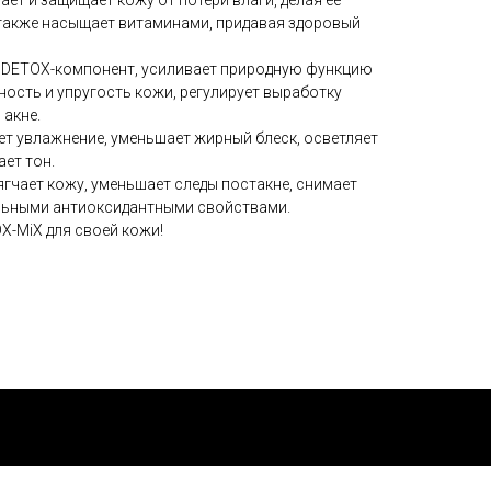
ает и защищает кожу от потери влаги, делая ее
 также насыщает витаминами, придавая здоровый
 DETOX-компонент, усиливает природную функцию
ность и упругость кожи, регулирует выработку
 акне.
т увлажнение, уменьшает жирный блеск, осветляет
ет тон.
ягчает кожу, уменьшает следы постакне, снимает
ильными антиоксидантными свойствами.
-MiX для своей кожи!