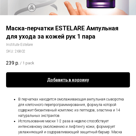
Маска-перчатки ESTELARE Ампульная
для ухода за кожей рук 1 пара
Institute Estelare
SKU:
26802
239
р.
/
1 pack
Добавить в корзину
В перчатках находится омолаживающая ампульная сыворотка
для клеточного перепрограммирования, формула которой
содержит биоактивный комплекс из пептидов, эластина и 14
натуральных экстрактов.
Использование маски 1-2 раза в неделю способствует
интенсивному омоложению и лифтингу кожи, формирует
увлажняющий и оздоравливающий защитный барьер. Маска