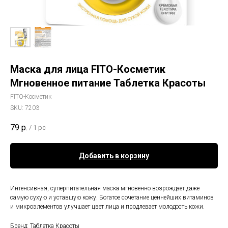
Маска для лица FITO-Косметик
Мгновенное питание Таблетка Красоты
FITO-Косметик
SKU:
7203
79
р.
/
1 pc
Добавить в корзину
Интенсивная, суперпитательная маска мгновенно возрождает даже
самую сухую и уставшую кожу. Богатое сочетание ценнейших витаминов
и микроэлементов улучшает цвет лица и продлевает молодость кожи.
Бренд: Таблетка Красоты