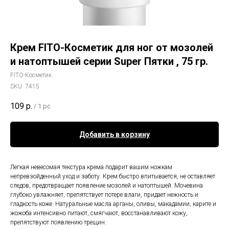
Крем FITO-Косметик для ног от мозолей
и натоптышей серии Super Пятки , 75 гр.
FITO-Косметик
SKU:
7415
109
р.
/
1 pc
Добавить в корзину
Легкая невесомая текстура крема подарит вашим ножкам
непревзойденный уход и заботу. Крем быстро впитывается, не оставляет
следов, предотвращает появление мозолей и натоптышей. Мочевина
глубоко увлажняет, препятствует потере влаги, придает нежность и
гладкость коже. Натуральные масла арганы, оливы, макадамии, карите и
жожоба интенсивно питают, смягчают, восстанавливают кожу,
препятствуют появлению трещин.