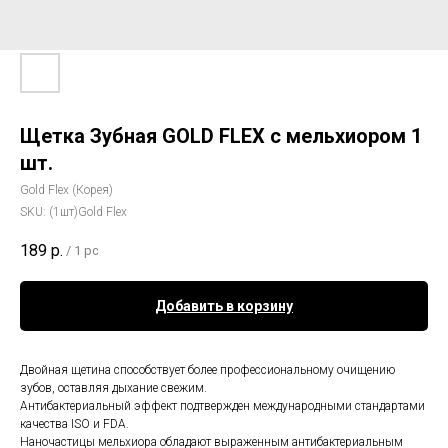
Щетка Зубная GOLD FLEX с мельхиором 1
шт.
Gold Flex (Корея)
SKU:
(1шт)Gold Flex
189
р.
/
1 pc
Добавить в корзину
Двойная щетина способствует более профессиональному очищению
зубов, оставляя дыхание свежим.
Антибактериальный эффект подтвержден международными стандартами
качества ISO и FDA.
Наночастицы мельхиора обладают выраженным антибактериальным