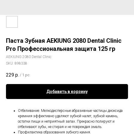
Паста Зубная AEKIUNG 2080 Dental Clinic
Pro Профессиональная защита 125 гр
AEKIUNG 2080 Dental Clinic
SKU:
898338
229
р.
/
1 pc
Добавить в корзину
Отбеливание. Мелкодисперсные абразивные частицы диоксида
кремния эффективно удаляют зубной налет, зубной камень,
остатки пищи и неприятный запах. Прекрасно полируют и
отбеливают зубы, не стирая и не повреждая эмаль.
Профилактика образования зубного камня.