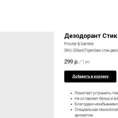
Дезодорант Стик
Procter & Gamble
SKU:
(50мл)Tigerclaw стик дез
299
р.
/
1 pc
Добавить в корзину
Помогает устранить гла
Не оставляет белых и же
Благодаря незабываемом
Специальная технологи
ароматом