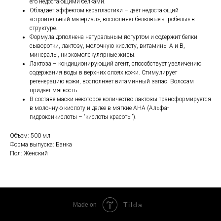
его недостающими белками.
Обладает эффектом керапластики – даёт недостающий
«строительный материал», восполняет белковые «пробелы» в
структуре.
Формула дополнена натуральным йогуртом и содержит белки
сыворотки, лактозу, молочную кислоту, витамины А и В,
минералы, низкомолекулярные жиры.
Лактоза – кондиционирующий агент, способствует увеличению
содержания воды в верхних слоях кожи. Стимулирует
регенерацию кожи, восполняет витаминный запас. Волосам
придаёт мягкость.
В составе маски некоторое количество лактозы трансформируется
в молочную кислоту и далее в мягкие АНА (Альфа-
гидроксикислоты – “кислоты красоты”).
Объем: 500 мл
Форма выпуска: Банка
Пол: Женский
Tilda
Made on