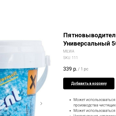
Пятновыводитель
Универсальный 5
MILWA
SKU:
111
339
р.
/
1 pc
Добавить в корзину
Может использоваться к
производства чистящих 
Может использоваться к