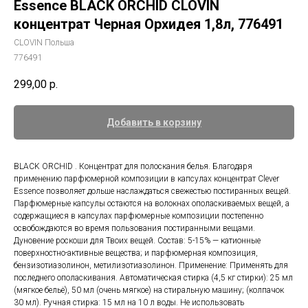
Essence BLACK ORCHID CLOVIN
концентрат Черная Орхидея 1,8л, 776491
CLOVIN Польша
776491
299,00
р.
Добавить в корзину
BLACK ORCHID . Концентрат для полоскания белья. Благодаря
применению парфюмерной композиции в капсулах концентрат Clever
Essence позволяет дольше наслаждаться свежестью постиранных вещей.
Парфюмерные капсулы остаются на волокнах ополаскиваемых вещей, а
содержащиеся в капсулах парфюмерные композиции постепенно
освобождаются во время пользования постиранными вещами.
Дуновение роскоши для Твоих вещей. Состав: 5-15% — катионные
поверхностно-активные вещества; и парфюмерная композиция,
бензизотиазолинон, метилизотиазолинон. Применение: Применять для
последнего ополаскивания. Автоматическая стирка (4,5 кг стирки): 25 мл
(мягкое бельё), 50 мл (очень мягкое) на стиральную машину; (колпачок
30 мл). Ручная стирка: 15 мл на 10 л воды. Не использовать