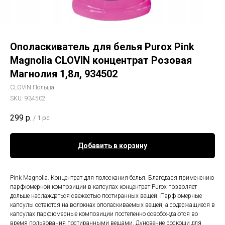
Ополаскиватель для белья Purox Pink
Magnolia CLOVIN концентрат Розовая
Магнолия 1,8л, 934502
CLOVIN Польша
SKU:
934502
299
р.
/
1 pc
Добавить в корзину
Pink Magnolia. Концентрат для полоскания белья. Благодаря применению
парфюмерной композиции в капсулах концентрат Purox позволяет
дольше наслаждаться свежестью постиранных вещей. Парфюмерные
капсулы остаются на волокнах ополаскиваемых вещей, а содержащиеся в
капсулах парфюмерные композиции постепенно освобождаются во
время пользования постиранными вещами. Дуновение роскоши для