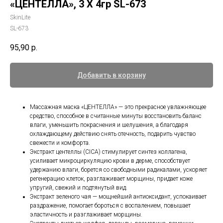
«ЦЕНТЕЛЛА», 3 X 4гр SL-673
SkinLite
SL-673
95,90
р.
Добавить в корзину
Массажная маска «ЦЕНТЕЛЛА» — это прекрасное увлажняющее
средство, способное в считанные минуты восстановить баланс
влаги, уменьшить покраснения и шелушения, а благодаря
охлаждающему действию снять отечность, подарить чувство
свежести и комфорта.
Экстракт центеллы (CICA) стимулирует синтез коллагена,
усиливает микроциркуляцию крови в дерме, способствует
удержанию влаги, борется со свободными радикалами, ускоряет
регенерацию клеток, разглаживает морщины, придает коже
упругий, свежий и подтянутый вид.
Экстракт зеленого чая — мощнейший антиоксидант, успокаивает
раздражение, помогает бороться с воспалением, повышает
эластичность и разглаживает морщины.