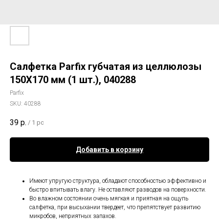
Салфетка Parfix губчатая из целлюлозы
150Х170 мм (1 шт.), 040288
Parfix
SKU:
40288
39
р.
/
1 pc
Добавить в корзину
Имеют упругую структура, обладают способностью эффективно и
быстро впитывать влагу. Не оставляют разводов на поверхности.
Во влажном состоянии очень мягкая и приятная на ощупь
салфетка, при высыхании твердеет, что препятствует развитию
микробов, неприятных запахов.