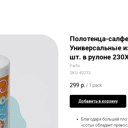
Полотенца-салфе
Универсальные и
шт. в рулоне 230
Parfix
SKU:
40233
299
р.
/
1 pack
Добавить в корзину
Благодаря большей плот
«соты» обладает прево