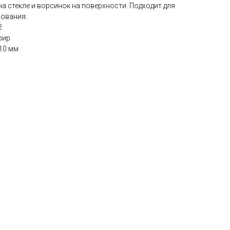
а стекле и ворсинок на поверхности. Подходит для
ования.
2
фир
10 мм