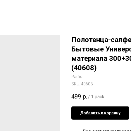
Полотенца-салфе
Бытовые Универс
материала 300+3
(40608)
Parfix
SKU:
40608
499
р.
/
1 pack
Добавить в корзину