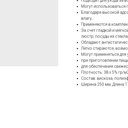
Подходят для ухода за в
Могут использоваться п
Благодаря высокой адс
влагу;
Применяются в комплек
За счет гладкой и мягко
люстр, посуды из стекла
Обладают антистатичес
Легко стираются, возм
Могут применяться для
при приготовлении пищи
для обеспечения свежес
Плотность: 38 ± 5% гр/м
Состав: вискоза, полиэ
Ширина 250 мм, Длина 1