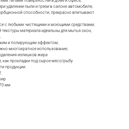
семи типами поверхностей в доме и офисе;
ри удалении пыли и грязи в салоне автомобиля;
орбционной способности, прекрасно впитывают
се с любыми чистящими и моющими средствами;
й текстуры материала идеальны для мытья окон,
;
ким и полирующим эффектом;
ожно многократное использование;
 удаления излишков жира
, как прокладки под сырое мясо/рыбу
ти продукции.
2
фир
70 мм