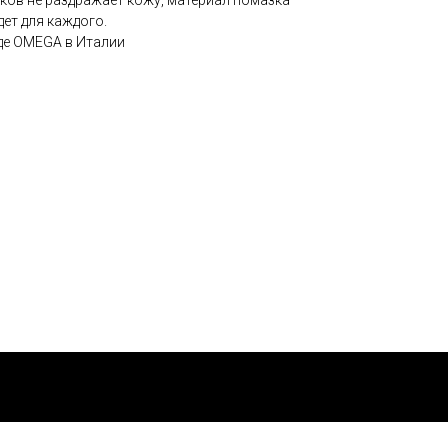
ков не раздражает кожу, материал помазка
дет для каждого.
де OMEGA в Италии