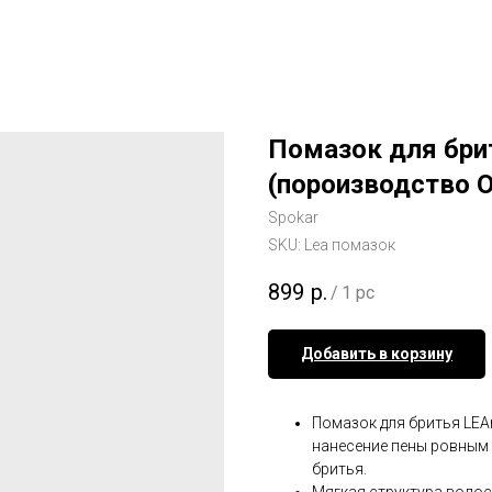
Помазок для бри
(пороизводство 
Spokar
SKU:
Lea помазок
899
р.
/
1 pc
Добавить в корзину
Помазок для бритья LEA
нанесение пены ровным 
бритья.