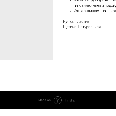
Мягкая структура волос
гипоаллергенен и подой
Изготавливают на заво
Ручка: Пластик
Щетина: Натуральная
Tilda
Made on