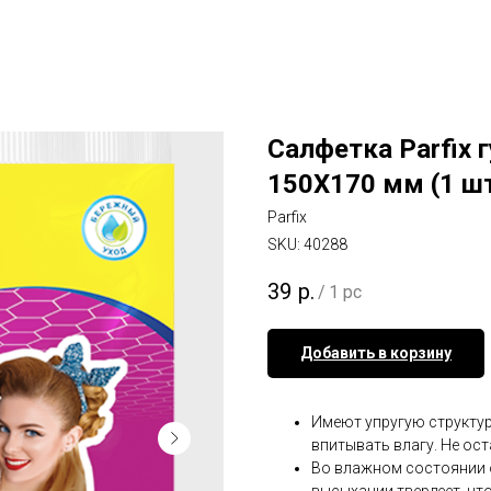
Салфетка Parfix 
150Х170 мм (1 шт
Parfix
SKU:
40288
39
р.
/
1 pc
Добавить в корзину
Имеют упругую структу
впитывать влагу. Не ос
Во влажном состоянии о